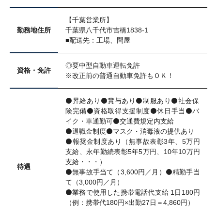
【千葉営業所】
勤務地住所
千葉県八千代市吉橋1838-1
■配送先：工場、問屋
◎要中型自動車運転免許
資格・免許
※改正前の普通自動車免許もＯＫ！
⚫️昇給あり⚫️賞与あり⚫️制服あり⚫️社会保
険完備⚫️資格取得支援制度⚫️休日手当⚫️バ
イク・車通勤可⚫️交通費規定内支給
⚫️退職金制度⚫️マスク・消毒液の提供あり
⚫️報奨金制度あり（無事故表彰3年、5万円
支給、永年勤続表彰5年5万円、10年10万円
支給・・・）
待遇
⚫️無事故手当て（3,600円／月）⚫️精勤手当
て（3,000円／月）
⚫️業務で使用した携帯電話代支給 1日180円
（例：携帯代180円×出勤27日＝4,860円）